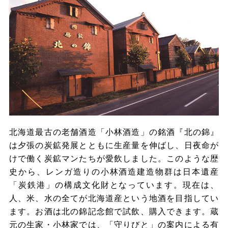
北海道最古の老舗酒造「小林酒造」の銘酒『北の錦』
は夕張の炭鉱発展とともに生産量を伸ばし、日夜命が
けで働く炭鉱マンたちが愛飲しました。このような歴
史から、レンガ造りの小林酒造建造物群は日本遺産
「炭鉄港」の構成文化財となっています。現在は、
人、米、水の全てが北海道産という地酒を目指してい
ます。お酒は北の錦記念館で試飲、購入できます。蔵
元の生家・小林家では、「守りびと」の案内による有