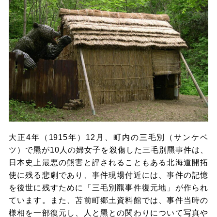
大正4年（1915年）12月、町内の三毛別（サンケベ
ツ）で羆が10人の婦女子を殺傷した三毛別羆事件は、
日本史上最悪の熊害と評されることもある北海道開拓
使に残る悲劇であり、事件現場付近には、事件の記憶
を後世に残すために「三毛別羆事件復元地」が作られ
ています。また、苫前町郷土資料館では、事件当時の
様相を一部復元し、人と羆との関わりについて写真や